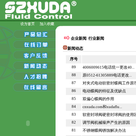
企业新闻
行业新闻
新闻动态
序号
89
4006009615电话统一更改40...
88
原0512-61305889电话更改...
87
对夹式电动软密封蝶阀工作原
86
电动蝶阀的特征及优缺点
85
双偏心蝶阀的作用
84
cnxuda.com和xudaflu...
83
软密封球阀硬密封球阀的使用
82
调节阀机械噪声产生的原因
81
不锈钢蝶阀锈蚀解决办法