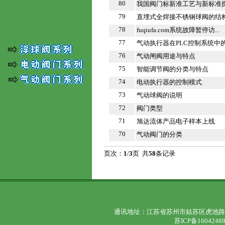
80
我国阀门标新准工艺与新标准
79
直埋式全焊接不锈钢球阀的结
78
fuqiufa.com系统故障暂停访...
77
气动执行器在PLC控制系统中的工
76
气动闸阀用途与特点
75
智能调节阀的分类与特点
74
电动执行器的控制模式
73
气动球阀的说明
72
阀门类型
71
旭达流体产品电子样本上线
70
气动阀门的分类
页次：
1
/
3
页 共
58
条记录
通讯地址：江苏省苏州市姑苏区虎池路1680号1
苏ICP备1604248