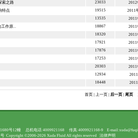
23033
探索之路
201
19515
构特点
2011
13535
201
18867
作原...
201
18320
201
17921
201
17876
201
17253
201
20303
201
12934
201
18448
201
首页 | 上一页 |
后一页
|
尾页
2幢 总机电话:4009921168 传真:4009921168-9 E-mail:
xuda@fuqi
8号
Copyright ©2006-2026 Xuda Fluid All rights reserved
法律声明