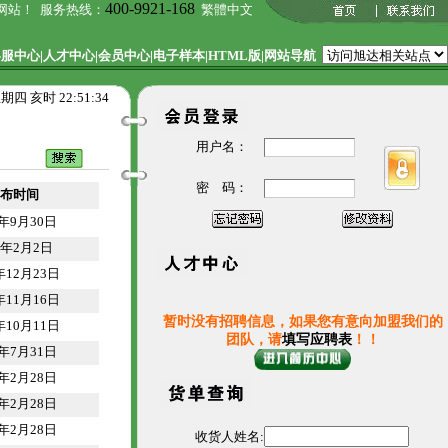
400-9921-168
网站！ 服务热线：
繁體中文
客服中心
|
人才中心
|
会员中心
|
电子样本
|
HTML版
|
网站导航
星期四 亥时
22:51:34
用户名：
密 码：
布时间
4年9月30日
3年2月2日
年12月23日
年11月16日
暂时没有招聘信息，如果您有意向加盟我们的
年10月11日
团队，请
填写应聘表
！！
2年7月31日
2年2月28日
2年2月28日
2年2月28日
收货人姓名: