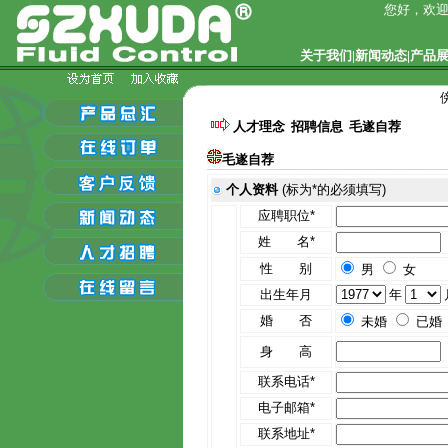
您好，欢迎
关于我们
|
新闻动态
|
产品
人才理念
招聘信息
毛遂自荐
毛遂自荐
个人资料
(标为*的必须填写)
应聘职位*
姓 名*
性 别
男
女
出生年月
年
婚 否
未婚
已婚
身 高
联系电话*
电子邮箱*
联系地址*